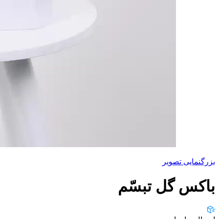
بزرگنمایی تصویر
باکس گل تبسّم