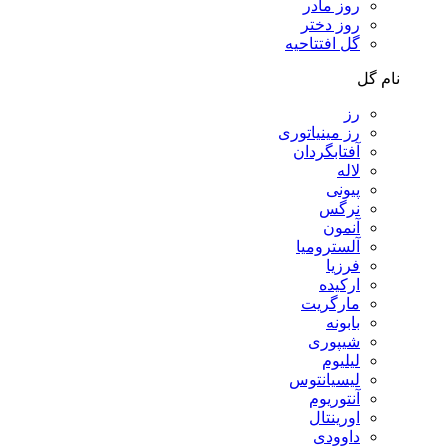
روز مادر
روز دختر
گل افتتاحیه
نام گل
رز
رز مینیاتوری
آفتابگردان
لاله
پیونی
نرگس
آنمون
آلسترومیا
فرزیا
ارکیده
مارگریت
بابونه
شیپوری
لیلیوم
لیسیانتوس
آنتوریوم
اورینتال
داوودی