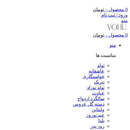
0
محصول
۰
تومان
ورود / ثبت نام
منو
0
محصول
۰
تومان
منو
مناسبت ها
تولد
عاشقانه
خواستگاری
تبریک
تولد نوزاد
عیادت
سالگرد ازدواج
دسته گل عروس
ولنتاین
عید نوروز
یلدا
روز پدر