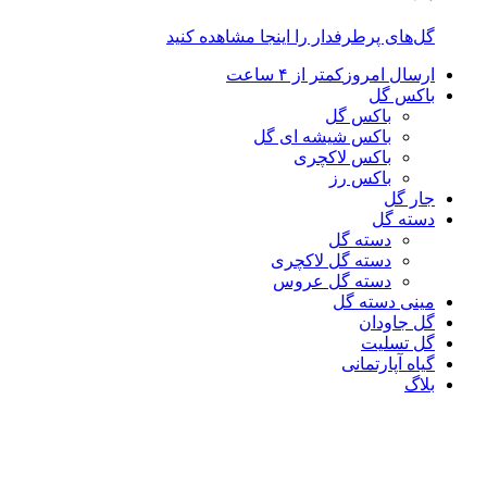
گل‌های پرطرفدار را اینجا مشاهده کنید
ارسال امروز
کمتر از ۴ ساعت
باکس گل
باکس گل
باکس شیشه ای گل
باکس لاکچری
باکس رز
جار گل
دسته گل
دسته گل
دسته گل لاکچری
دسته گل عروس
مینی دسته گل
گل جاودان
گل تسلیت
گیاه آپارتمانی
بلاگ