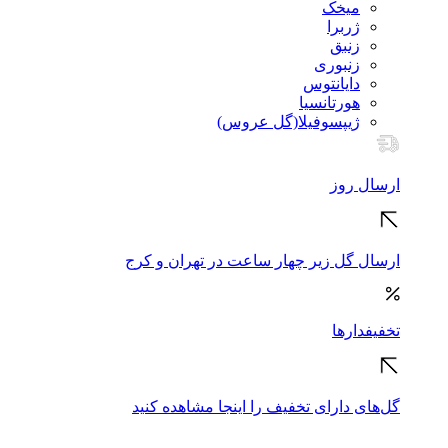
میخک
ژربرا
زنبق
زنبوری
دایانتوس
هورتانسیا
ژیپسوفیلا(گل عروس)
ارسال روز
ارسال گل زیر چهار ساعت در تهران و کرج
تخفیفدارها
گل‌های دارای تخفیف را اینجا مشاهده کنید