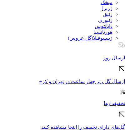
میخک
ژربرا
زنبق
زنبوری
دایانتوس
هورتانسیا
ژیپسوفیلا(گل عروس)
ارسال روز
ارسال گل زیر چهار ساعت در تهران و کرج
تخفیفدارها
گل‌های دارای تخفیف را اینجا مشاهده کنید