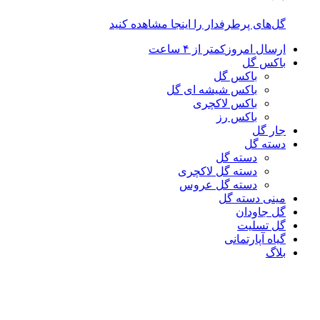
گل‌های پرطرفدار را اینجا مشاهده کنید
ارسال امروز
کمتر از ۴ ساعت
باکس گل
باکس گل
باکس شیشه ای گل
باکس لاکچری
باکس رز
جار گل
دسته گل
دسته گل
دسته گل لاکچری
دسته گل عروس
مینی دسته گل
گل جاودان
گل تسلیت
گیاه آپارتمانی
بلاگ