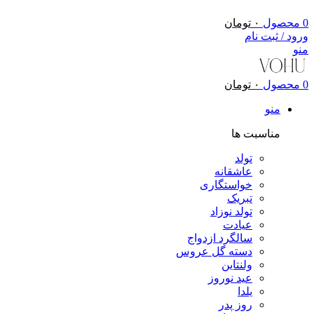
0
محصول
۰
تومان
ورود / ثبت نام
منو
0
محصول
۰
تومان
منو
مناسبت ها
تولد
عاشقانه
خواستگاری
تبریک
تولد نوزاد
عیادت
سالگرد ازدواج
دسته گل عروس
ولنتاین
عید نوروز
یلدا
روز پدر