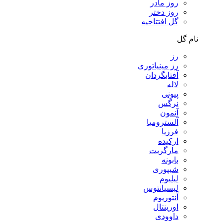
روز مادر
روز دختر
گل افتتاحیه
نام گل
رز
رز مینیاتوری
آفتابگردان
لاله
پیونی
نرگس
آنمون
آلسترومیا
فرزیا
ارکیده
مارگریت
بابونه
شیپوری
لیلیوم
لیسیانتوس
آنتوریوم
اورینتال
داوودی