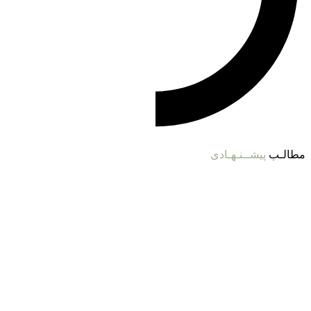
مطالـب
پیشــنـهـادی