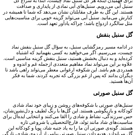
برای فهمیدن اینکه هر گل سنبل نماد چیست، ابتدا به سراغ گل
سنبل آبی می‌رویم. سنبل‌های آبی نمادی از پایداری و صداقت
هستند. این گل به طرف مقابلتان نشان می‌دهد که شما تا همیشه در
کنارش می‌مانید. سنبل آبی می‌تواند گزینه خوبی برای مناسبت‌هایی
مثل سالگرد ازدواج باشد؛ چراکه یادآور تعهد است.
گل سنبل بنفش
در ادامه مسیر رمزگشایی سنبل، به سؤال گل سنبل بنفش نماد
چیست، می‌رسیم. اگر می‌خواهید به کسی بفهمانید که اشتباه
کرده‌اید و به دنبال بخشش هستید، سنبل بنفش گزینه مناسبی است.
علاوه بر این می‌تواند نماد مفاهیم متعددی ازجمله غم و اندوه و
همدردی هم باشد. این شکوفه‌ ارغوانی معطر می‌تواند راهی باشد تا
دیگران بدانند که پس از غم بزرگی که تجربه کردند، شما به فکر
آن‌ها هستید.
گل سنبل صورتی
سنبل‌های صورتی با شکوفه‌های روشن و زیبای خود نماد شادی
کودکانه و بازیگوشی هستند. این گل‌ها با رنگ لطیف و دل‌نشین‌شان،
حس سرزندگی، نشاط و شادی را القا می‌کنند و انتخابی ایده‌آل برای
مناسبت‌های شاد مانند تولد، فارغ‌التحصیلی یا شروعی تازه
هستند.
گونه‌ی صورتی آن ما را به یاد جنبه‌ شاد، پویا و کودکانه این
گل می‌اندازد. هدیه دادن سنبل صورتی پیامی از آرزوی شادی، تازگی