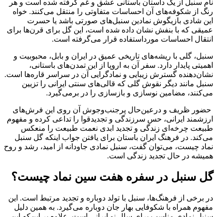
نام سنبل از یک داستان باستانی عشق و غم گرفته‌ شده است و هر
رنگ از شکوفه‌های آن احساسات متفاوتی را منتقل می‌کنند. خواه
این شادی بازیگوش نمادین سنبل‌های صورتی باشد یا حسرت
عمیقی که با بنفش نشان داده‌ شده است، این گل برای قرن‌ها برای
انتقال احساسات مورداستفاده قرار می‌گرفته است.
سنبل، گلی با ریشه‌های تاریخی عمیق در ایران و بابل، محبوبیت و
اهمیتی پایدار دارد. سفر آن به اروپا از این تمدن‌های باستانی،
نشان‌دهنده گسترش زیبایی و نمادگرایی آن در سراسر قاره‌ها است.
سنبل مانند دیگر نقوش گلی که قالی‌های سنتی ایرانی را تزیین
می‌کنند، مضامین نوسازی و بازسازی را در برمی‌گیرد.
حضور ظریف و درعین‌حال پرجنب‌وجوش آن روی این فرش‌های
ارزشمند ایرانی، حس سرزندگی و تجدیدقوا را تداعی کرده و مفهوم
طبیعت چرخه‌ای زندگی و تجدید ابدی نعمت طبیعت را منعکس
می‌کند. در فرهنگ‌ ایران باستان برای یافتن جواب اینکه گل سنبل
نماد چیست، می‌توان گفت، سنبل نمادی جاودانه از امید، رشد و روح
همیشه در حال تجدید زندگی است.
گل سنبل در سفره هفت سین نماد چیست؟
در برخی از فرهنگ‌ها، سنبل با تولد دوباره و تجدید مرتبط است. این
مفهوم همراه با شکوفایی بهار جان دوباره می‌گیرد. به همین دلیل
سنبل نمادی مناسب برای سال نو ایرانی است. علاوه بر این‌که این