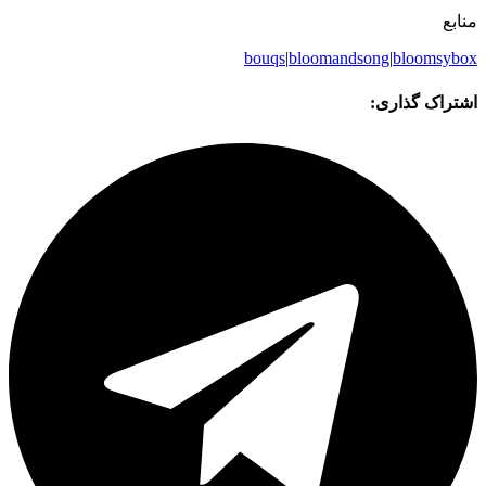
منابع
bouqs
|
bloomandsong
|
bloomsybox
اشتراک گذاری: