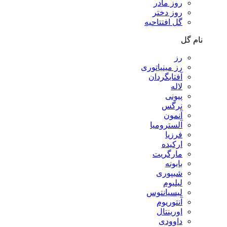
روز مادر
روز دختر
گل افتتاحیه
نام گل
رز
رز مینیاتوری
آفتابگردان
لاله
پیونی
نرگس
آنمون
آلسترومیا
فرزیا
ارکیده
مارگریت
بابونه
شیپوری
لیلیوم
لیسیانتوس
آنتوریوم
اورینتال
داوودی