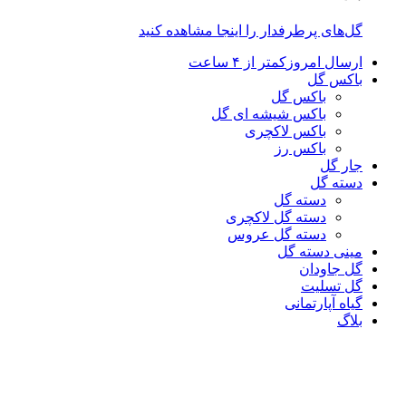
گل‌های پرطرفدار را اینجا مشاهده کنید
ارسال امروز
کمتر از ۴ ساعت
باکس گل
باکس گل
باکس شیشه ای گل
باکس لاکچری
باکس رز
جار گل
دسته گل
دسته گل
دسته گل لاکچری
دسته گل عروس
مینی دسته گل
گل جاودان
گل تسلیت
گیاه آپارتمانی
بلاگ