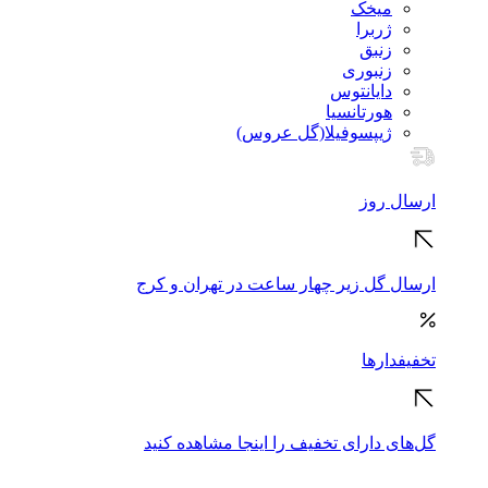
میخک
ژربرا
زنبق
زنبوری
دایانتوس
هورتانسیا
ژیپسوفیلا(گل عروس)
ارسال روز
ارسال گل زیر چهار ساعت در تهران و کرج
تخفیفدارها
گل‌های دارای تخفیف را اینجا مشاهده کنید