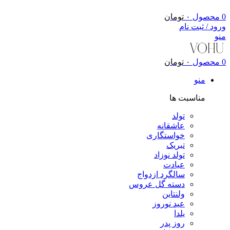
0
محصول
۰
تومان
ورود / ثبت نام
منو
0
محصول
۰
تومان
منو
مناسبت ها
تولد
عاشقانه
خواستگاری
تبریک
تولد نوزاد
عیادت
سالگرد ازدواج
دسته گل عروس
ولنتاین
عید نوروز
یلدا
روز پدر